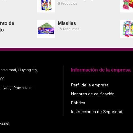
6 Productos
nto de
Missiles
15 Productos
to
Información de la empresa
anma road, Liuyang city,
300
Perfil de la empresa
 liuyang, Provincia de
Honores de calificación
Fábrica
Instrucciones de Seguridad
ks.net