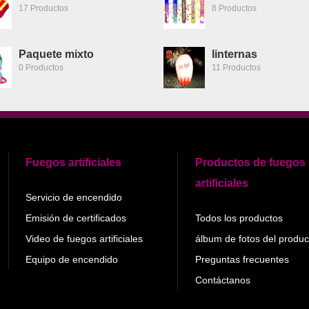
17 Productos
8 Productos
Paquete mixto
linternas
0 Productos
11 Productos
Fuegos artificiales
Productos de fuegos
artificiales
Servicio de encendido
Emisión de certificados
Todos los productos
Video de fuegos artificiales
álbum de fotos del produ
Equipo de encendido
Preguntas frecuentes
Contáctanos