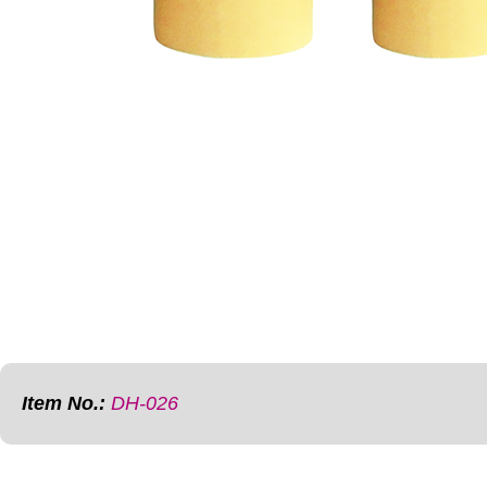
Item No.:
DH-026