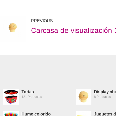
PREVIOUS：
Carcasa de visualización 
Tortas
Display she
121 Productos
8 Productos
Humo colorido
Juguetes d