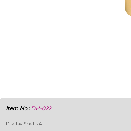
Item No.:
DH-022
Display Shells 4