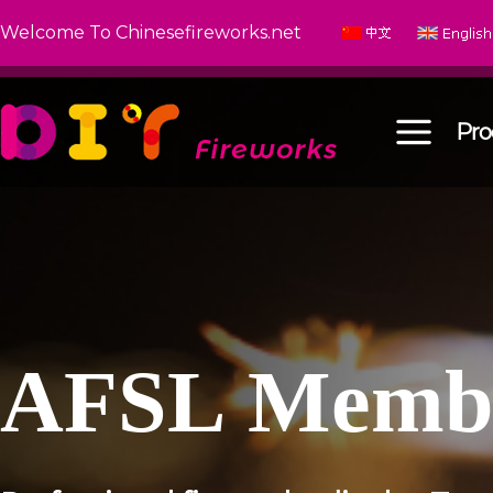
Welcome To Chinesefireworks.net
Pro
A
F
S
L
M
e
m